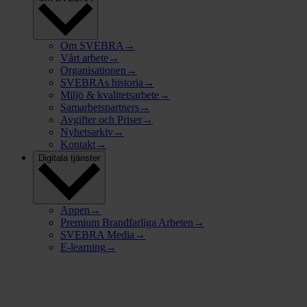
Om SVEBRA
→
Vårt arbete
→
Organisationen
→
SVEBRAs historia
→
Miljö & kvalitetsarbete
→
Samarbetspartners
→
Avgifter och Priser
→
Nyhetsarkiv
→
Kontakt
→
Digitala tjänster
Appen
→
Premium Brandfarliga Arbeten
→
SVEBRA Media
→
E-learning
→