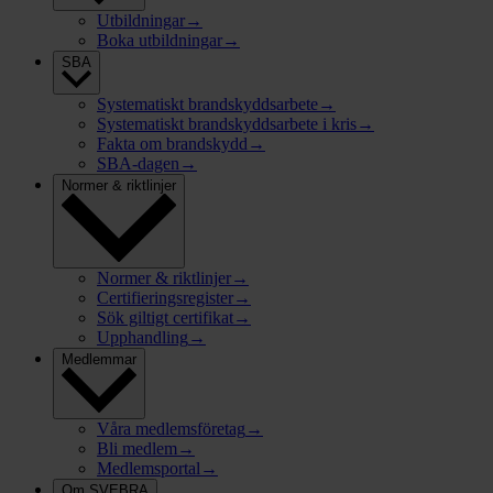
Utbildningar
→
Boka utbildningar
→
SBA
Systematiskt brandskyddsarbete
→
Systematiskt brandskyddsarbete i kris
→
Fakta om brandskydd
→
SBA-dagen
→
Normer & riktlinjer
Normer & riktlinjer
→
Certifieringsregister
→
Sök giltigt certifikat
→
Upphandling
→
Medlemmar
Våra medlemsföretag
→
Bli medlem
→
Medlemsportal
→
Om SVEBRA