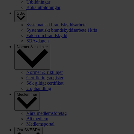
Utbildningar
Boka utbildningar
SBA
Systematiskt brandskyddsarbete
Systematiskt brandskyddsarbete i kris
Fakta om brandskydd
SBA-dagen
Normer & riktlinjer
Normer & riktlinjer
Certifieringsregister
Sök giltigt certifikat
Upphandling
Medlemmar
Våra medlemsföretag
Bli medlem
Medlemsportal
Om SVEBRA