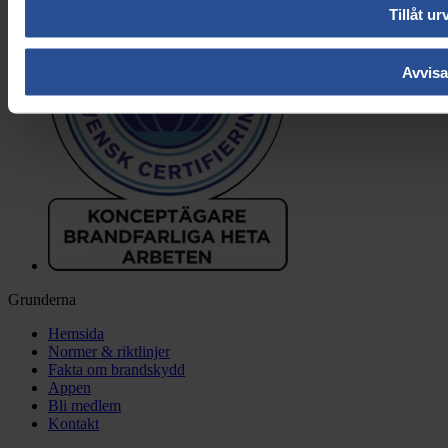
Tillåt ur
Avvisa
Grunderna
Hemsida
Normer & riktlinjer
Fakta om brandskydd
Appen
Bli medlem
Kontakt