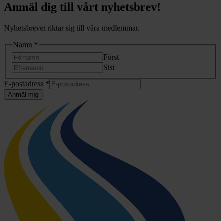
Anmäl dig till vårt nyhetsbrev!
Nyhetsbrevet riktar sig till våra medlemmar.
Namn
*
Först
Sist
*
E-postadress
*
*
Anmäl mig
Namn