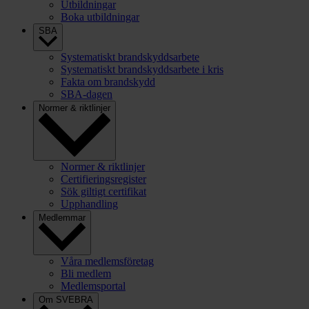
Utbildningar
Boka utbildningar
SBA
Systematiskt brandskyddsarbete
Systematiskt brandskyddsarbete i kris
Fakta om brandskydd
SBA-dagen
Normer & riktlinjer
Normer & riktlinjer
Certifieringsregister
Sök giltigt certifikat
Upphandling
Medlemmar
Våra medlemsföretag
Bli medlem
Medlemsportal
Om SVEBRA