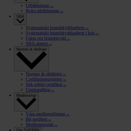
Utbildningar
→
Boka utbildningar
→
SBA
Systematiskt brandskyddsarbete
→
Systematiskt brandskyddsarbete i kris
→
Fakta om brandskydd
→
SBA-dagen
→
Normer & riktlinjer
Normer & riktlinjer
→
Certifieringsregister
→
Sök giltigt certifikat
→
Upphandling
→
Medlemmar
Våra medlemsföretag
→
Bli medlem
→
Medlemsportal
→
Om SVEBRA