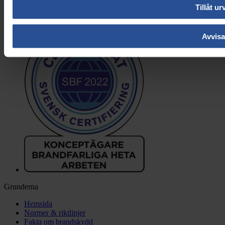
Tillåt ur
Avvisa
Grunderna
Hemsida
Normer & riktlinjer
Fakta om brandskydd