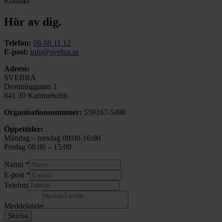
Kontakt
Hör av dig.
Telefon:
08-98 11 12
E-post:
info@svebra.se
Adress:
SVEBRA
Drottninggatan 1
641 30 Katrineholm
Organisationsnummer:
559167-5490
Öppettider:
Måndag – torsdag 08:00-16:00
Fredag 08:00 – 15:00
Namn
*
E-post
*
Telefon
Meddelande
Skicka