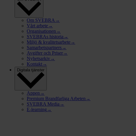
Om SVEBRA
→
Vårt arbete
→
Organisationen
→
SVEBRAs historia
→
Miljö & kvalitetsarbete
→
Samarbetspartners
→
Avgifter och Priser
→
Nyhetsarkiv
→
Kontakt
→
Digitala tjänster
Appen
→
Premium Brandfarliga Arbeten
→
SVEBRA Media
→
E-learning
→