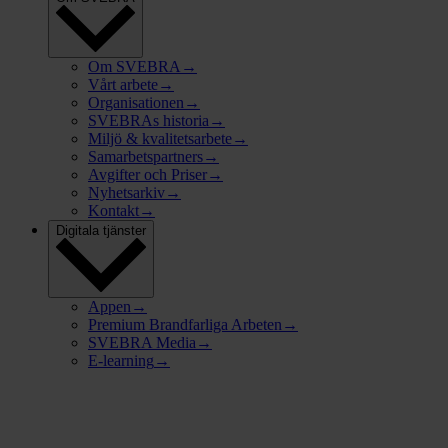
Om SVEBRA
→
Vårt arbete
→
Organisationen
→
SVEBRAs historia
→
Miljö & kvalitetsarbete
→
Samarbetspartners
→
Avgifter och Priser
→
Nyhetsarkiv
→
Kontakt
→
Digitala tjänster
Appen
→
Premium Brandfarliga Arbeten
→
SVEBRA Media
→
E-learning
→