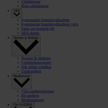
Utbildningar
Boka utbildningar
SBA
Systematiskt brandskyddsarbete
Systematiskt brandskyddsarbete i kris
Fakta om brandskydd
SBA-dagen
Normer & riktlinjer
Normer & riktlinjer
Certifieringsregister
Sök giltigt certifikat
Upphandling
Medlemmar
Våra medlemsföretag
Bli medlem
Medlemsportal
Om SVEBRA