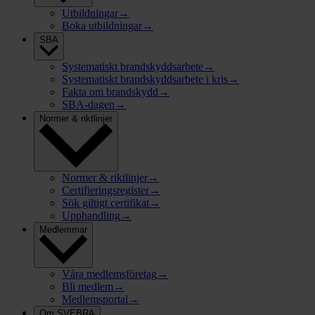
Utbildningar
→
Boka utbildningar
→
SBA
Systematiskt brandskyddsarbete
→
Systematiskt brandskyddsarbete i kris
→
Fakta om brandskydd
→
SBA-dagen
→
Normer & riktlinjer
Normer & riktlinjer
→
Certifieringsregister
→
Sök giltigt certifikat
→
Upphandling
→
Medlemmar
Våra medlemsföretag
→
Bli medlem
→
Medlemsportal
→
Om SVEBRA