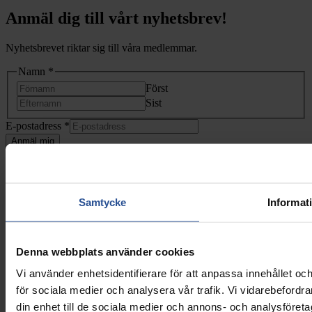
Anmäl dig till vårt nyhetsbrev!
Nyhetsbrevet riktar sig till våra medlemmar.
Namn
*
Först
Sist
*
E-postadress
*
Namn
Anmäl mig
E-
postadress
Samtycke
Informat
Denna webbplats använder cookies
Vi använder enhetsidentifierare för att anpassa innehållet och
för sociala medier och analysera vår trafik. Vi vidarebefordr
din enhet till de sociala medier och annons- och analysföret