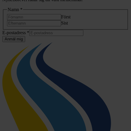
Namn
*
Först
Sist
Namn
E-postadress
*
E-
Anmäl mig
postadress
Namn