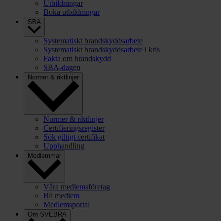
Utbildningar
Boka utbildningar
SBA
Systematiskt brandskyddsarbete
Systematiskt brandskyddsarbete i kris
Fakta om brandskydd
SBA-dagen
Normer & riktlinjer
Normer & riktlinjer
Certifieringsregister
Sök giltigt certifikat
Upphandling
Medlemmar
Våra medlemsföretag
Bli medlem
Medlemsportal
Om SVEBRA