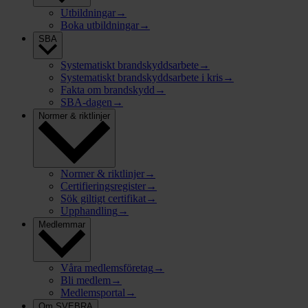
Utbildningar
→
Boka utbildningar
→
SBA
Systematiskt brandskyddsarbete
→
Systematiskt brandskyddsarbete i kris
→
Fakta om brandskydd
→
SBA-dagen
→
Normer & riktlinjer
Normer & riktlinjer
→
Certifieringsregister
→
Sök giltigt certifikat
→
Upphandling
→
Medlemmar
Våra medlemsföretag
→
Bli medlem
→
Medlemsportal
→
Om SVEBRA