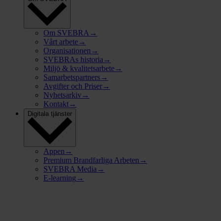
Om SVEBRA
→
Vårt arbete
→
Organisationen
→
SVEBRAs historia
→
Miljö & kvalitetsarbete
→
Samarbetspartners
→
Avgifter och Priser
→
Nyhetsarkiv
→
Kontakt
→
Digitala tjänster
Appen
→
Premium Brandfarliga Arbeten
→
SVEBRA Media
→
E-learning
→