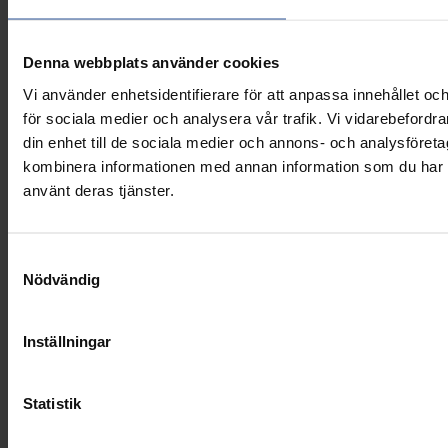
Denna webbplats använder cookies
Vi använder enhetsidentifierare för att anpassa innehållet och
för sociala medier och analysera vår trafik. Vi vidarebefordr
din enhet till de sociala medier och annons- och analysföret
kombinera informationen med annan information som du har til
använt deras tjänster.
Grunderna
Samtyckesval
Hemsida
Nödvändig
Normer & riktlinjer
Fakta om brandskydd
Appen
Inställningar
Bli medlem
Kontakt
Om oss
Statistik
Organisationen