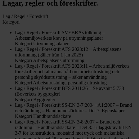
Lagar, regler och föreskrifter.
Lag / Regel / Föreskrift
Kategori
Lag / Regel / Föreskrift
SVEBRAs tolkning –
Arbetsmiljöverkets krav på utrymningsplaner
Kategori
Utrymningsplaner
Lag / Regel / Föreskrift
AFS 2023:12 – Arbetsplatsens
utformning (gäller från 1 jan 2025)
Kategori
Arbetsplatsens utformning
Lag / Regel / Föreskrift
AFS 2023:11 – Arbetsmiljöverkets
föreskrifter och allmänna råd om arbetsutrustning och
personlig skyddsutrustning – säker användning
Kategori
Arbetsutrustning, personlig utrustning
Lag / Regel / Föreskrift
BFS 2011:26 – Se avsnitt 5:733
(Boverkets byggregler)
Kategori
Byggregler
Lag / Regel / Föreskrift
SS-EN 3-7:2004+A1:2007 – Brand
och räddning – Handbrandsläckare – Del 7: Egenskaper
Kategori
Handbrandsläckare
Lag / Regel / Föreskrift
SS-EN 3-8:2007 – Brand och
räddning – Handbrandsläckare – Del 8: Tilläggskrav till EN
3-7 för konstruktion, motstånd mot tryck och mekaniska
provningar för behållare med högsta tillåtna tryck lika med