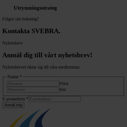
Utrymningsstrateg
Frågor om bokning?
Kontakta SVEBRA.
Nyhetsbrev
Anmäl dig till vårt nyhetsbrev!
Nyhetsbrevet riktar sig till våra medlemmar.
Namn
*
Först
Sist
E-
E-postadress
*
postadress
Anmäl mig
E-
postadress
*