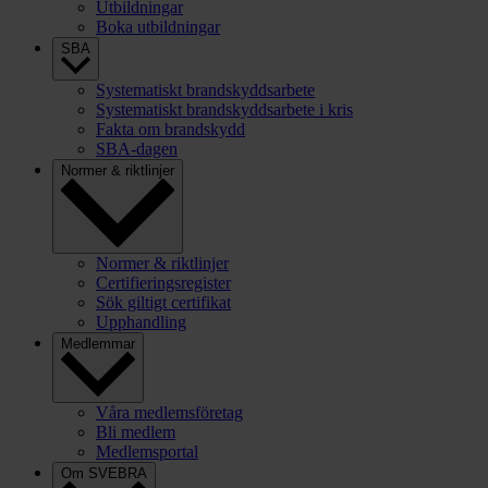
Utbildningar
Boka utbildningar
SBA
Systematiskt brandskyddsarbete
Systematiskt brandskyddsarbete i kris
Fakta om brandskydd
SBA-dagen
Normer & riktlinjer
Normer & riktlinjer
Certifieringsregister
Sök giltigt certifikat
Upphandling
Medlemmar
Våra medlemsföretag
Bli medlem
Medlemsportal
Om SVEBRA