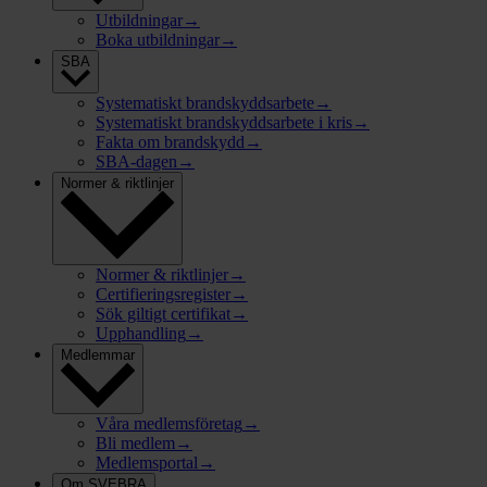
Utbildningar
→
Boka utbildningar
→
SBA
Systematiskt brandskyddsarbete
→
Systematiskt brandskyddsarbete i kris
→
Fakta om brandskydd
→
SBA-dagen
→
Normer & riktlinjer
Normer & riktlinjer
→
Certifieringsregister
→
Sök giltigt certifikat
→
Upphandling
→
Medlemmar
Våra medlemsföretag
→
Bli medlem
→
Medlemsportal
→
Om SVEBRA