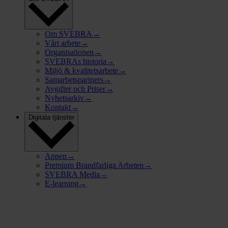
Om SVEBRA
→
Vårt arbete
→
Organisationen
→
SVEBRAs historia
→
Miljö & kvalitetsarbete
→
Samarbetspartners
→
Avgifter och Priser
→
Nyhetsarkiv
→
Kontakt
→
Digitala tjänster
Appen
→
Premium Brandfarliga Arbeten
→
SVEBRA Media
→
E-learning
→